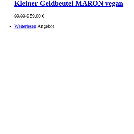
Kleiner Geldbeutel MARON vegan
Ursprünglicher
Aktueller
99,00
€
59,00
€
Preis
Preis
Weiterlesen
Angebot
war:
ist:
99,00 €
59,00 €.