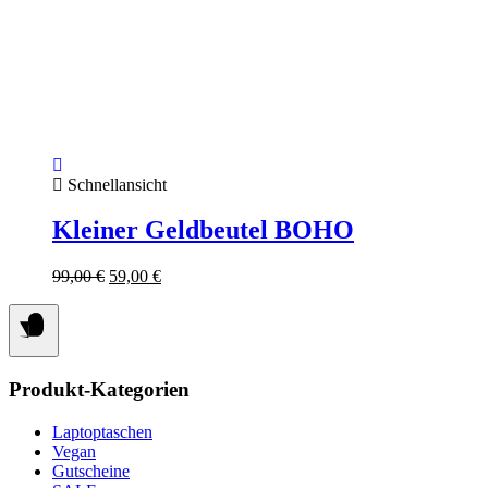
Schnellansicht
Kleiner Geldbeutel BOHO
Ursprünglicher
Aktueller
99,00
€
59,00
€
Preis
Preis
war:
ist:
99,00 €
59,00 €.
Produkt-Kategorien
Laptoptaschen
Vegan
Gutscheine