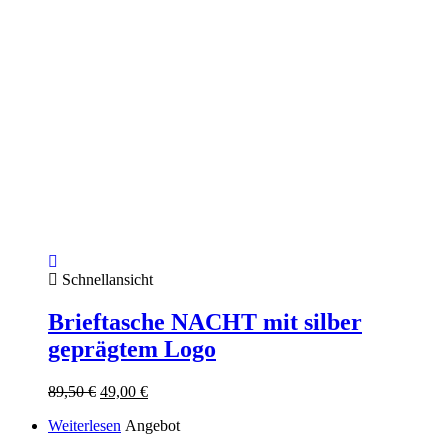
Schnellansicht
Brieftasche NACHT mit silber
geprägtem Logo
Ursprünglicher
Aktueller
89,50
€
49,00
€
Preis
Preis
Weiterlesen
Angebot
war:
ist:
89,50 €
49,00 €.