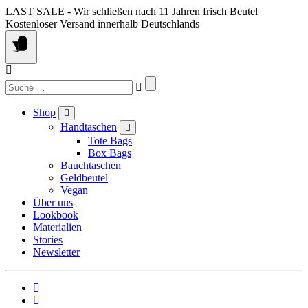
Springe
LAST SALE - Wir schließen nach 11 Jahren frisch Beutel
zum
Kostenloser Versand innerhalb Deutschlands
Inhalt
Suchen
nach:
Shop
Handtaschen
Tote Bags
Box Bags
Bauchtaschen
Geldbeutel
Vegan
Über uns
Lookbook
Materialien
Stories
Newsletter